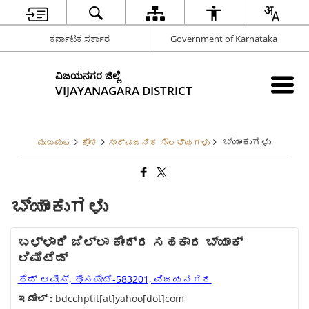
ಕರ್ನಾಟಕ ಸರ್ಕಾರ
Government of Karnataka
ವಿಜಯನಗರ ಜಿಲ್ಲೆ
VIJAYANAGARA DISTRICT
ಬ್ಯಾಂಕುಗಳು
ಮುಖಪುಟ
ಕೋಶ
ಸಾರ್ವಜನಿಕ ಸೌಲಭ್ಯಗಳು
ಬ್ಯಾಂಕುಗಳು
ಬಳ್ಳಾರಿ ಜಿಲ್ಲಾ ಕೇಂದ್ರ ಸಹಕಾರ ಬ್ಯಾಂಕ್
ಲಿಮಿಟೆಡ್
ಹೆಡ್ ಆಫೀಸ್, ಹೊಸಪೇಟೆ-583201, ವಿಜಯನಗರ
ಇಮೇಲ್ :
bdcchptit[at]yahoo[dot]com