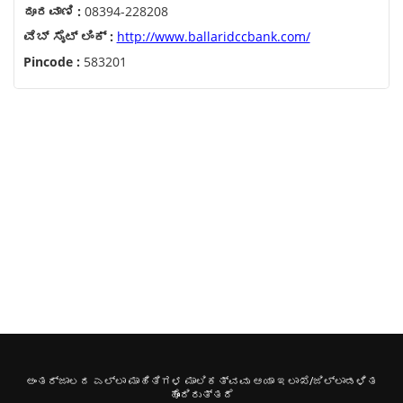
ದೂರವಾಣಿ :
08394-228208
ವೆಬ್ ಸೈಟ್ ಲಿಂಕ್ :
http://www.ballaridccbank.com/
Pincode :
583201
ಅಂತರ್ಜಾಲದ ಎಲ್ಲಾ ಮಾಹಿತಿಗಳ ಮಾಲಿಕತ್ವವು ಆಯಾ ಇಲಾಖೆ/ಜಿಲ್ಲಾಡಳಿತ
ಹೊಂದಿರುತ್ತದೆ