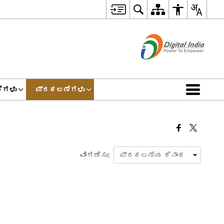
ೆಗಳು
ಪ್ರಕಟಣೆಗಳು
ವಿಂಗಡಿಸು: