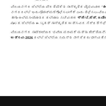
ವಿಜಯನಗರ ಜಿಲ್ಲೆಯ ಪ್ರತಿಷ್ಠಿತ ಸಾಂಸ್ಕೃತಿಕ ವೈಭವವಾದ
‘ಹ
ನಗರದಲ್ಲಿ ಇಂದು ಲೋಕಾರ್ಪಣೆಗೊಳಿಸಲಾಗಿದೆ ಎಂದು ತಿಳಿಸಲು ವಿ
ಹಾಗೂ ಅಲ್ಪಸಂಖ್ಯಾತರ ಕಲ್ಯಾಣ ಸಚಿವರಾದ
ಶ್ರೀ ಬಿ.ಜೆಡ್. ಜಮ
ಮೂಲಕ ಜಿಲ್ಲೆಯ ಈ ಬೃಹತ್ ಸಾಂಸ್ಕೃತಿಕ ಉತ್ಸವದ ಸಿದ್ಧತೆಗಳಿಗ
ವಿಜಯನಗರ ಸಾಮ್ರಾಜ್ಯದ ಭವ್ಯ ಪರಂಪರೆ ಮತ್ತು ಕೀರ್ತಿಯನ್ನ
ಉತ್ಸವ-2026
ರಲ್ಲಿ ಜಿಲ್ಲೆಯ ಸಮಸ್ತ ನಾಗರಿಕರು ಭಾಗವಹಿಸಬೇಕ