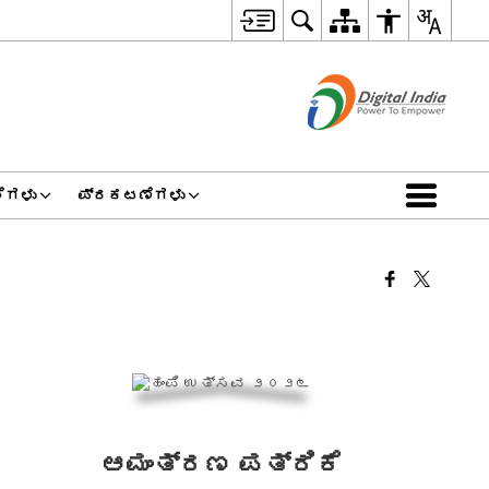
ೆಗಳು
ಪ್ರಕಟಣೆಗಳು
ಆಮಂತ್ರಣ ಪತ್ರಿಕೆ