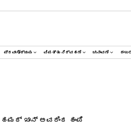
ಪ್ರವಾಸೋದ್ಯಮ
ವಿಪತ್ತು ನಿರ್ವಹಣೆ
ಚುನಾವಣೆ
ದಾಖಲ
ಅಹಮದ್ ಖಾನ್ ಅವರಿಂದ ಹಂಪಿ