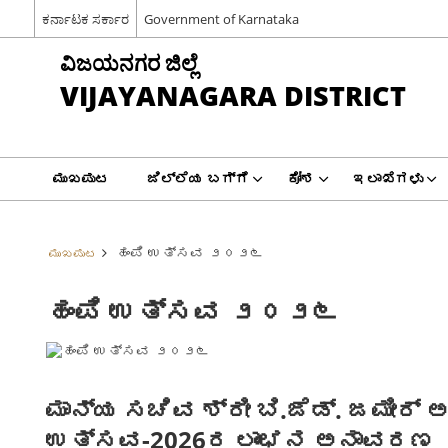
ಕರ್ನಾಟಕ ಸರ್ಕಾರ
Government of Karnataka
ವಿಜಯನಗರ ಜಿಲ್ಲೆ
VIJAYANAGARA DISTRICT
ಮುಖಪುಟ
ಜಿಲ್ಲೆಯ ಬಗ್ಗೆ
ಕೋಶ
ಇಲಾಖೆಗಳು
ಹಂಪಿ ಉತ್ಸವ ೨೦೨೬
ಮುಖಪುಟ
ಹಂಪಿ ಉತ್ಸವ ೨೦೨೬
ಮಾನ್ಯ ಸಚಿವ ಶ್ರೀ ಬಿ.ಜೆಡ್. ಜಮೀರ್ 
ಉತ್ಸವ-2026ರ ಲಾಂಛನ ಅನಾವರಣ