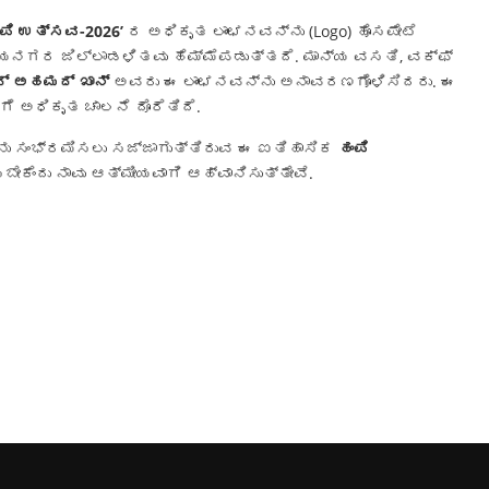
ಂಪಿ ಉತ್ಸವ-2026’
ರ ಅಧಿಕೃತ ಲಾಂಛನವನ್ನು (Logo) ಹೊಸಪೇಟೆ
ಜಯನಗರ ಜಿಲ್ಲಾಡಳಿತವು ಹೆಮ್ಮೆಪಡುತ್ತದೆ. ಮಾನ್ಯ ವಸತಿ, ವಕ್ಫ್
ೀರ್ ಅಹಮದ್ ಖಾನ್
ಅವರು ಈ ಲಾಂಛನವನ್ನು ಅನಾವರಣಗೊಳಿಸಿದರು. ಈ
ೆ ಅಧಿಕೃತ ಚಾಲನೆ ದೊರೆತಿದೆ.
ು ಸಂಭ್ರಮಿಸಲು ಸಜ್ಜಾಗುತ್ತಿರುವ ಈ ಐತಿಹಾಸಿಕ
ಹಂಪಿ
ೆಂದು ನಾವು ಆತ್ಮೀಯವಾಗಿ ಆಹ್ವಾನಿಸುತ್ತೇವೆ.