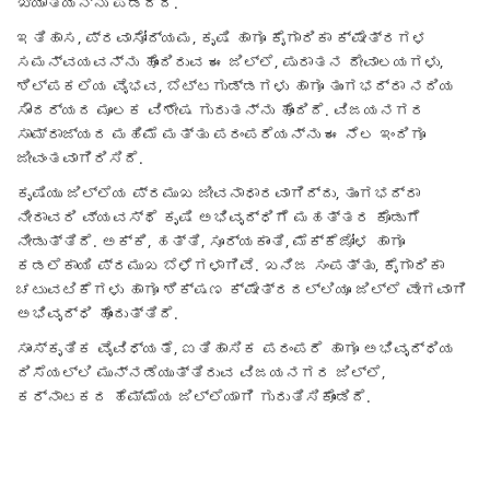
ಖ್ಯಾತಿಯನ್ನು ಪಡೆದಿದೆ.
ಇತಿಹಾಸ, ಪ್ರವಾಸೋದ್ಯಮ, ಕೃಷಿ ಹಾಗೂ ಕೈಗಾರಿಕಾ ಕ್ಷೇತ್ರಗಳ
ಸಮನ್ವಯವನ್ನು ಹೊಂದಿರುವ ಈ ಜಿಲ್ಲೆ, ಪುರಾತನ ದೇವಾಲಯಗಳು,
ಶಿಲ್ಪಕಲೆಯ ವೈಭವ, ಬೆಟ್ಟಗುಡ್ಡಗಳು ಹಾಗೂ ತುಂಗಭದ್ರಾ ನದಿಯ
ಸೌಂದರ್ಯದ ಮೂಲಕ ವಿಶೇಷ ಗುರುತನ್ನು ಹೊಂದಿದೆ. ವಿಜಯನಗರ
ಸಾಮ್ರಾಜ್ಯದ ಮಹಿಮೆ ಮತ್ತು ಪರಂಪರೆಯನ್ನು ಈ ನೆಲ ಇಂದಿಗೂ
ಜೀವಂತವಾಗಿರಿಸಿದೆ.
ಕೃಷಿಯು ಜಿಲ್ಲೆಯ ಪ್ರಮುಖ ಜೀವನಾಧಾರವಾಗಿದ್ದು, ತುಂಗಭದ್ರಾ
ನೀರಾವರಿ ವ್ಯವಸ್ಥೆ ಕೃಷಿ ಅಭಿವೃದ್ಧಿಗೆ ಮಹತ್ತರ ಕೊಡುಗೆ
ನೀಡುತ್ತಿದೆ. ಅಕ್ಕಿ, ಹತ್ತಿ, ಸೂರ್ಯಕಾಂತಿ, ಮೆಕ್ಕೆಜೋಳ ಹಾಗೂ
ಕಡಲೆಕಾಯಿ ಪ್ರಮುಖ ಬೆಳೆಗಳಾಗಿವೆ. ಖನಿಜ ಸಂಪತ್ತು, ಕೈಗಾರಿಕಾ
ಚಟುವಟಿಕೆಗಳು ಹಾಗೂ ಶಿಕ್ಷಣ ಕ್ಷೇತ್ರದಲ್ಲಿಯೂ ಜಿಲ್ಲೆ ವೇಗವಾಗಿ
ಅಭಿವೃದ್ಧಿ ಹೊಂದುತ್ತಿದೆ.
ಸಾಂಸ್ಕೃತಿಕ ವೈವಿಧ್ಯತೆ, ಐತಿಹಾಸಿಕ ಪರಂಪರೆ ಹಾಗೂ ಅಭಿವೃದ್ಧಿಯ
ದಿಸೆಯಲ್ಲಿ ಮುನ್ನಡೆಯುತ್ತಿರುವ ವಿಜಯನಗರ ಜಿಲ್ಲೆ,
ಕರ್ನಾಟಕದ ಹೆಮ್ಮೆಯ ಜಿಲ್ಲೆಯಾಗಿ ಗುರುತಿಸಿಕೊಂಡಿದೆ.