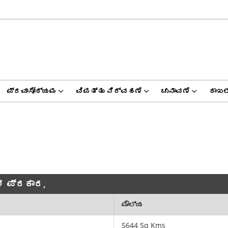
ಪ್ರವಾಸೋದ್ಯಮ
ವಿಪತ್ತು ನಿರ್ವಹಣೆ
ಚುನಾವಣೆ
ದಾಖಲ
 ಪ್ರಕಾರ,
ಮೌಲ್ಯ
5644 Sq Kms