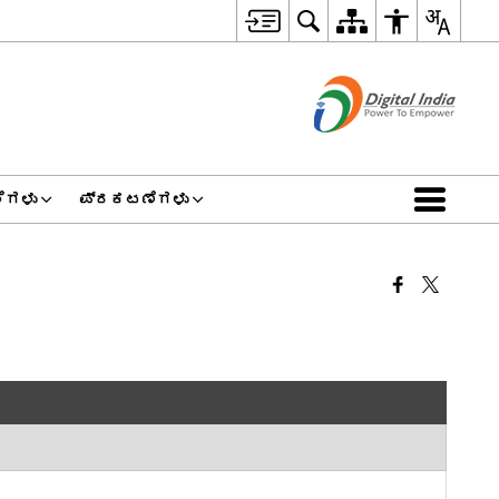
ೆಗಳು
ಪ್ರಕಟಣೆಗಳು